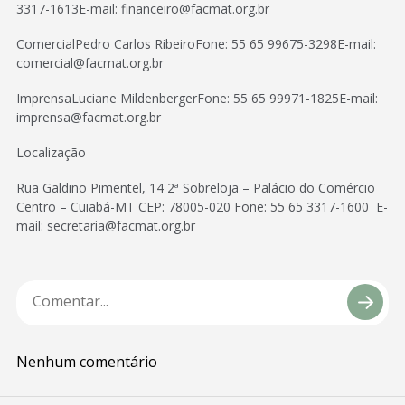
3317-1613E-mail: financeiro@facmat.org.br
ComercialPedro Carlos RibeiroFone: 55 65 99675-3298E-mail:
comercial@facmat.org.br
ImprensaLuciane MildenbergerFone: 55 65 99971-1825E-mail:
imprensa@facmat.org.br
Localização
Rua Galdino Pimentel, 14 2ª Sobreloja – Palácio do Comércio
Centro – Cuiabá-MT CEP: 78005-020 Fone: 55 65 3317-1600 E-
mail: secretaria@facmat.org.br
Nenhum comentário