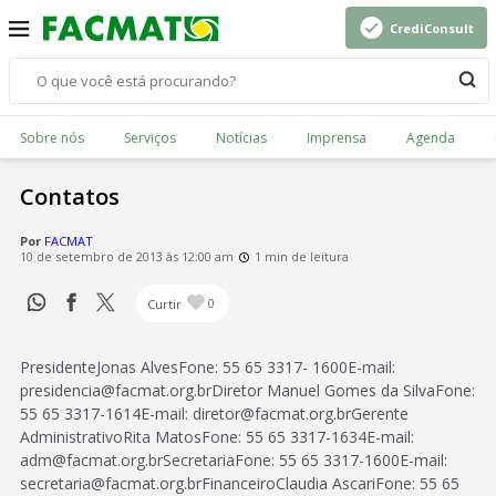
CrediConsult
Sobre nós
Serviços
Notícias
Imprensa
Agenda
Contatos
Por
FACMAT
10 de setembro de 2013 às 12:00 am
1 min de leitura
Curtir
0
PresidenteJonas AlvesFone: 55 65 3317- 1600E-mail:
presidencia@facmat.org.brDiretor Manuel Gomes da SilvaFone:
55 65 3317-1614E-mail: diretor@facmat.org.brGerente
AdministrativoRita MatosFone: 55 65 3317-1634E-mail:
adm@facmat.org.brSecretariaFone: 55 65 3317-1600E-mail:
secretaria@facmat.org.brFinanceiroClaudia AscariFone: 55 65