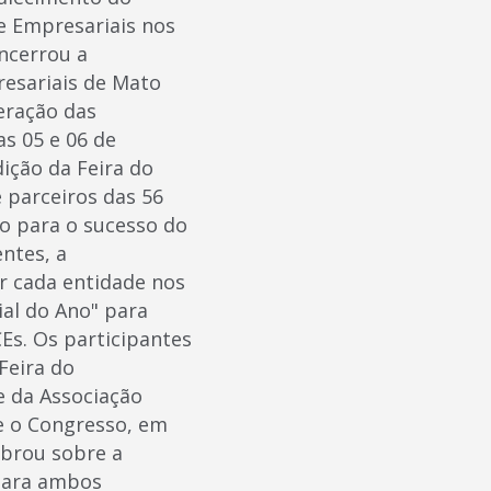
e Empresariais nos
ncerrou a
esariais de Mato
deração das
s 05 e 06 de
ição da Feira do
 parceiros das 56
do para o sucesso do
ntes, a
r cada entidade nos
ial do Ano" para
Es. Os participantes
Feira do
e da Associação
ue o Congresso, em
mbrou sobre a
para ambos