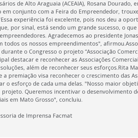
ários de Alto Araguaia (ACEAIA), Rosana Dourado, e
o em conjunto com a Feira do Empreendedor, troux
"Essa experiência foi excelente, pois nos deu a opo
, que, por sinal, está sendo um grande sucesso, o q
 empreendedores. Agradecemos ao presidente Jonas p
m todos os nossos empreendimentos", afirmou.Asso
durante o Congresso o projeto “Associação Comerci
ipal destacar e reconhecer as Associações Comercia
 soluções, além de reconhecer seus esforços.Rita Ma
e a premiação visa reconhecer o crescimento das A
var o esforço de cada uma delas. "Nosso maior objet
 projeto. Queremos incentivar o desenvolvimento d
ais em Mato Grosso", concluiu.
essoria de Imprensa Facmat