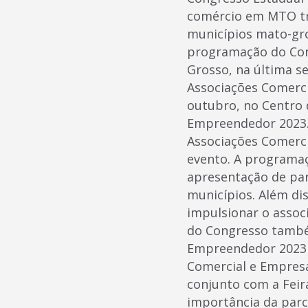
comércio em MTO tra
municípios mato-gro
programação do Con
Grosso, na última se
Associações Comerci
outubro, no Centro 
Empreendedor 2023. 
Associações Comerci
evento. A programaçã
apresentação de par
municípios. Além dis
impulsionar o assoc
do Congresso também
Empreendedor 2023 e
Comercial e Empresa
conjunto com a Feir
importância da par