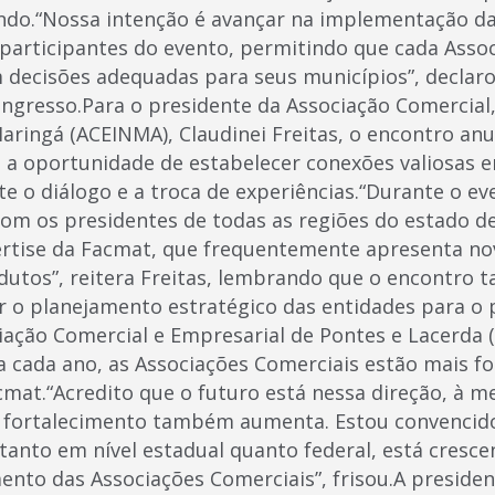
do.“Nossa intenção é avançar na implementação da
participantes do evento, permitindo que cada Asso
 decisões adequadas para seus municípios”, declar
gresso.Para o presidente da Associação Comercial,
aringá (ACEINMA), Claudinei Freitas, o encontro anu
a oportunidade de estabelecer conexões valiosas en
e o diálogo e a troca de experiências.“Durante o ev
com os presidentes de todas as regiões do estado d
ertise da Facmat, que frequentemente apresenta no
dutos”, reitera Freitas, lembrando que o encontro
 o planejamento estratégico das entidades para o
iação Comercial e Empresarial de Pontes e Lacerda (
 a cada ano, as Associações Comerciais estão mais fo
cmat.“Acredito que o futuro está nessa direção, à m
o fortalecimento também aumenta. Estou convencid
tanto em nível estadual quanto federal, está cresce
mento das Associações Comerciais”, frisou.A preside