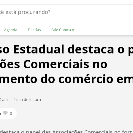
Agenda
Filiadas
Fale Conosco
o Estadual destaca o 
ões Comerciais no
cimento do comércio e
00 am
4 min de leitura
r
0
destaca o papel das Associações Comerciais no for