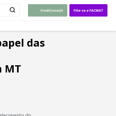
CrediConsult
Filie-se a FACMAT
papel das
m MT
talecimento do