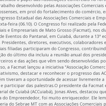
balho desenvolvido pelas Associações Comerciais 
ssenses, em prol do fortalecimento do comércio, e
gresso Estadual das Associações Comerciais e Empr
xta-feira (06.10). O Congresso foi realizado pela Fe
ais e Empresariais de Mato Grosso (Facmat), nos dia
de Eventos do Pantanal, em Cuiabá, durante a 13ª ed
Presidentes, diretores, executivos, colaboradores e
ais filiadas participaram do Congresso, contribuin
o do último dia incluiu a reunião anual dos preside
ceiros e das ações que vêm sendo desenvolvidas po
so, a Facmat lançou a iniciativa "Associação Comerc
iativismo, destacar e reconhecer o progresso das AC
 tiveram a oportunidade de acessar livremente a 
 participar das palestras.O presidente da Facmat 
rial de Cuiabá (ACCuiabá), Jonas Alves, destacou q
a do Empreendedor, foi muito enriquecedor. Ele le
ceria do Sebrae MT com as Associações Comerciais 