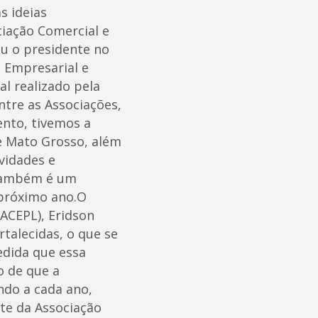
s ideias
ciação Comercial e
ou o presidente no
 Empresarial e
al realizado pela
tre as Associações,
ento, tivemos a
e Mato Grosso, além
vidades e
 também é um
 próximo ano.O
ACEPL), Eridson
rtalecidas, o que se
edida que essa
o de que a
ndo a cada ano,
nte da Associação