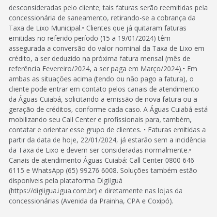
desconsideradas pelo cliente; tais faturas serão reemitidas pela
concessionária de saneamento, retirando-se a cobrança da
Taxa de Lixo Municipal.• Clientes que já quitaram faturas
emitidas no referido período (15 a 19/01/2024) têm
assegurada a conversão do valor nominal da Taxa de Lixo em
crédito, a ser deduzido na próxima fatura mensal (mês de
referência Fevereiro/2024, a ser paga em Março/2024).• Em
ambas as situações acima (tendo ou não pago a fatura), o
cliente pode entrar em contato pelos canais de atendimento
da Águas Cuiabá, solicitando a emissão de nova fatura ou a
geração de créditos, conforme cada caso. A Águas Cuiabá está
mobilizando seu Call Center e profissionais para, também,
contatar e orientar esse grupo de clientes. • Faturas emitidas a
partir da data de hoje, 22/01/2024, já estarão sem a incidência
da Taxa de Lixo e devem ser consideradas normalmente.•
Canais de atendimento Águas Cuiabá: Call Center 0800 646
6115 e WhatsApp (65) 99276 6008. Soluções também estão
disponíveis pela plataforma DigiIguá
(https://digiigua.igua.com.br) e diretamente nas lojas da
concessionárias (Avenida da Prainha, CPA e Coxipó).