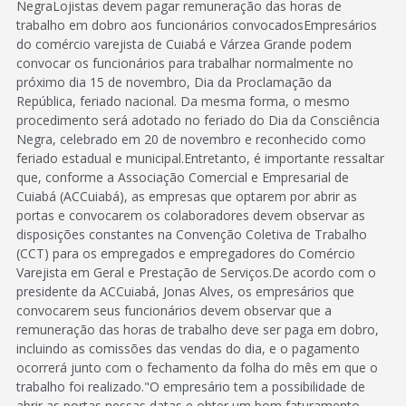
NegraLojistas devem pagar remuneração das horas de
trabalho em dobro aos funcionários convocadosEmpresários
do comércio varejista de Cuiabá e Várzea Grande podem
convocar os funcionários para trabalhar normalmente no
próximo dia 15 de novembro, Dia da Proclamação da
República, feriado nacional. Da mesma forma, o mesmo
procedimento será adotado no feriado do Dia da Consciência
Negra, celebrado em 20 de novembro e reconhecido como
feriado estadual e municipal.Entretanto, é importante ressaltar
que, conforme a Associação Comercial e Empresarial de
Cuiabá (ACCuiabá), as empresas que optarem por abrir as
portas e convocarem os colaboradores devem observar as
disposições constantes na Convenção Coletiva de Trabalho
(CCT) para os empregados e empregadores do Comércio
Varejista em Geral e Prestação de Serviços.De acordo com o
presidente da ACCuiabá, Jonas Alves, os empresários que
convocarem seus funcionários devem observar que a
remuneração das horas de trabalho deve ser paga em dobro,
incluindo as comissões das vendas do dia, e o pagamento
ocorrerá junto com o fechamento da folha do mês em que o
trabalho foi realizado."O empresário tem a possibilidade de
abrir as portas nessas datas e obter um bom faturamento,