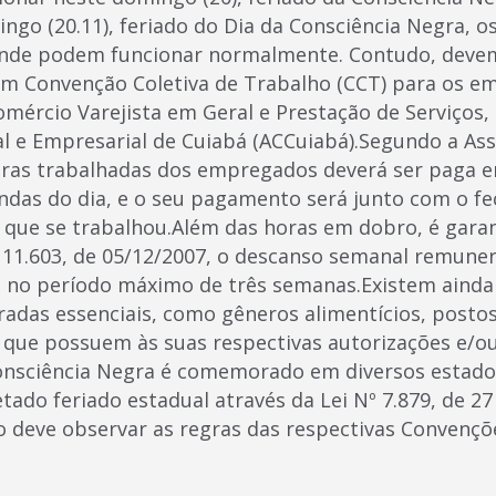
go (20.11), feriado do Dia da Consciência Negra, o
ande podem funcionar normalmente. Contudo, devem
em Convenção Coletiva de Trabalho (CCT) para os e
ércio Varejista em Geral e Prestação de Serviços,
l e Empresarial de Cuiabá (ACCuiabá).Segundo a Ass
ras trabalhadas dos empregados deverá ser paga e
ndas do dia, e o seu pagamento será junto com o f
 que se trabalhou.Além das horas em dobro, é gara
 11.603, de 05/12/2007, o descanso semanal remun
no período máximo de três semanas.Existem ainda 
adas essenciais, como gêneros alimentícios, postos
 que possuem às suas respectivas autorizações e/o
onsciência Negra é comemorado em diversos estados
tado feriado estadual através da Lei Nº 7.879, de 2
o deve observar as regras das respectivas Convençõ