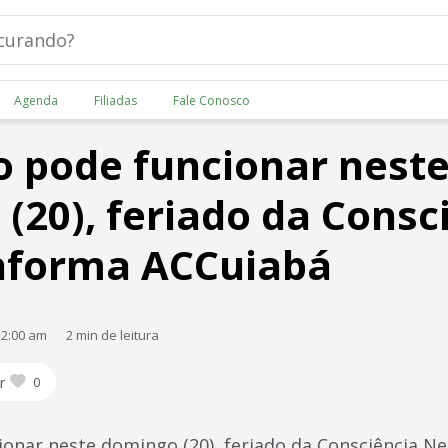
Agenda
Filiadas
Fale Conosco
 pode funcionar nest
(20), feriado da Consc
informa ACCuiabá
12:00 am
2 min de leitura
r
0
onar neste domingo (20), feriado da Consciência Ne