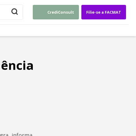
CrediConsult
Filie-se a FACMAT
e
iência
gra, informa