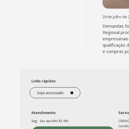
29 de julho de 
Demandas fo
Regional pro
empresariais 
qualificação 
e compras pú
Links rápidos
Seja associado
Atendimento
Servi
Seg - Sex das 09h ÀS 18h
CREDI
Certifi