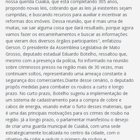
nossa querida Cuiabá, que está completando 305 anos,
propondo novas leis, cobrando que as leis já existentes sejam
cumpridas, e buscando recursos para auxiliar e incentivar as
reformas dos imóveis. Dessa reunião, que é mais uma de
muitas, vai sair alguma coisa que dará resultado, porque agora
vamos fazer os encaminhamentos e buscar as informações
que vieram dos diversos órgãos participantes", enfatizou
Gerson. O presidente da Assembleia Legislativa de Mato
Grosso, deputado estadual Eduardo Botelho, ressaltou que,
mesmo com a presença da polícia, foi informado na reunião
sobre criminosos presos na região mais de 30 vezes, mas
continuam soltos, representando uma ameaça constante à
segurança dos comerciantes.Diante desse cenário, o deputado
propôs medidas para combater os roubos a curto e longo
prazo. No curto prazo, Botelho sugeriu a implementação de
um sistema de cadastramento para a compra de cobre e
cabos de energia, visando evitar o furto desses materiais, que
é uma das principais motivações para os crimes de roubo na
região. Já a longo prazo, o parlamentar manifestou o desejo
de criar uma guarda municipal de Cuiabá, com uma sede
estrategicamente localizada no centro da cidade, com o
objetivo de coibir e reduzir o número de roubos e