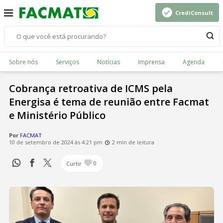
CrediConsult
Sobre nós
Serviços
Notícias
Imprensa
Agenda
Cobrança retroativa de ICMS pela
Energisa é tema de reunião entre Facmat
e Ministério Público
Por
FACMAT
10 de setembro de 2024 às 4:21 pm
2 min de leitura
Curtir
0