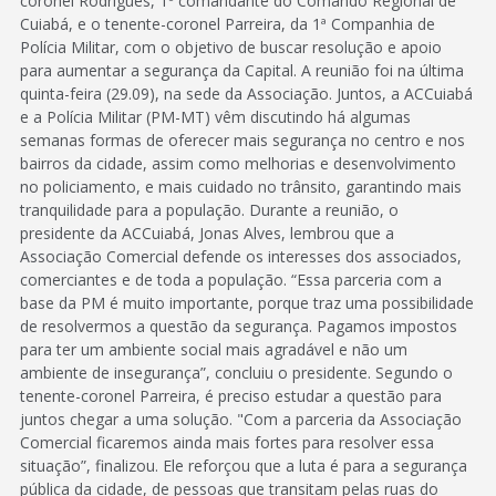
coronel Rodrigues, 1º comandante do Comando Regional de
Cuiabá, e o tenente-coronel Parreira, da 1ª Companhia de
Polícia Militar, com o objetivo de buscar resolução e apoio
para aumentar a segurança da Capital. A reunião foi na última
quinta-feira (29.09), na sede da Associação. Juntos, a ACCuiabá
e a Polícia Militar (PM-MT) vêm discutindo há algumas
semanas formas de oferecer mais segurança no centro e nos
bairros da cidade, assim como melhorias e desenvolvimento
no policiamento, e mais cuidado no trânsito, garantindo mais
tranquilidade para a população. Durante a reunião, o
presidente da ACCuiabá, Jonas Alves, lembrou que a
Associação Comercial defende os interesses dos associados,
comerciantes e de toda a população. “Essa parceria com a
base da PM é muito importante, porque traz uma possibilidade
de resolvermos a questão da segurança. Pagamos impostos
para ter um ambiente social mais agradável e não um
ambiente de insegurança”, concluiu o presidente. Segundo o
tenente-coronel Parreira, é preciso estudar a questão para
juntos chegar a uma solução. "Com a parceria da Associação
Comercial ficaremos ainda mais fortes para resolver essa
situação”, finalizou. Ele reforçou que a luta é para a segurança
pública da cidade, de pessoas que transitam pelas ruas do