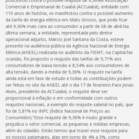
posicionou contra o possível reajuste de 9,36%A Associação
Comercial e Empresarial de Cuiabá (ACCuiabá), entidade com
110 anos de história, se manifestou contra o possível aumento
da tarifa de energia elétrica em Mato Grosso, que pode ficar
até 9,36% mais cara ao consumidor a partir de 08 de abril.Na
última semana, a entidade, representada pelo diretor
operacional adjunto, Márcio Joel Santana da Costa, esteve
presente na audiência pública da Agência Nacional de Energia
Elétrica (ANEEL) realizada no auditório da FIEMT, na Capital.Na
ocasião, foi proposto o reajuste das tarifas de 9,71% aos
consumidores de baixa tensão e 8,54% aos consumidores de
alta tensão, dando a média de 9,36%. O reajuste na tarifa
ainda está em fase de estudo e todas as contribuições podem
ser feitas no site da ANEEL até o dia 17 de fevereiro.Para Jonas
Alves, presidente da ACCuiabá, o reajuste deve ser
proporcional à inflação e em conformidade com outros
reajustes nacionais, a exemplo do reajuste salarial no país, que
foi de 5,81% no INPC (Índice Nacional de Preços ao
Consumidor).“Esse reajuste de 9,36% é muito grande e
prejudica o setor comercial, as pequenas e médias empresas,
além do cidadão. Então temos que trazer esse reajuste para
os nossos patamares, algo em torno de 4% a 5%, como