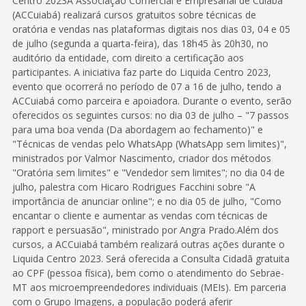
Centro 2023A Associação Comercial e Empresarial de Cuiabá
(ACCuiabá) realizará cursos gratuitos sobre técnicas de
oratória e vendas nas plataformas digitais nos dias 03, 04 e 05
de julho (segunda a quarta-feira), das 18h45 às 20h30, no
auditório da entidade, com direito a certificação aos
participantes. A iniciativa faz parte do Liquida Centro 2023,
evento que ocorrerá no período de 07 a 16 de julho, tendo a
ACCuiabá como parceira e apoiadora. Durante o evento, serão
oferecidos os seguintes cursos: no dia 03 de julho – "7 passos
para uma boa venda (Da abordagem ao fechamento)" e
"Técnicas de vendas pelo WhatsApp (WhatsApp sem limites)",
ministrados por Valmor Nascimento, criador dos métodos
"Oratória sem limites" e "Vendedor sem limites"; no dia 04 de
julho, palestra com Hicaro Rodrigues Facchini sobre "A
importância de anunciar online"; e no dia 05 de julho, "Como
encantar o cliente e aumentar as vendas com técnicas de
rapport e persuasão", ministrado por Angra Prado.Além dos
cursos, a ACCuiabá também realizará outras ações durante o
Liquida Centro 2023. Será oferecida a Consulta Cidadã gratuita
ao CPF (pessoa física), bem como o atendimento do Sebrae-
MT aos microempreendedores individuais (MEIs). Em parceria
com o Grupo Imagens, a população poderá aferir