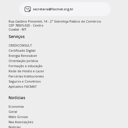
secretaria@facmat.org.br
Rua Galdino Pimentel, 14 - 2ª Sobreloja Palácio do Comércio
CEP 78005-020 - Centro
Cuiabá - MT
Serviços
CREDICONSULT
Certificado Digital
Energia Renovável
Orientação Jurídica
Formação e educação
Rede de Hotéis e Lazer
Parcerias Institucionais
Seguros e Convênios
Aplicativo FACMAT
Notícias
Economia
Geral
Mato Grosso
Nas Associações
Notícias