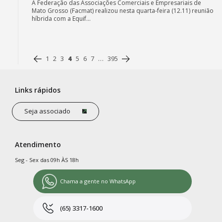
A Federação das Associações Comerciais e Empresariais de
Mato Grosso (Facmat) realizou nesta quarta-feira (12.11) reunião
híbrida com a Equif...
1
2
3
4
5
6
7
…
395
Links rápidos
Seja associado
Atendimento
Seg - Sex das 09h ÀS 18h
Chama a gente no WhatsApp
(65) 3317-1600